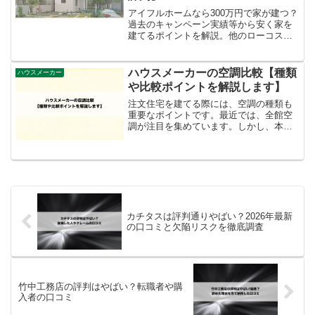
アイフルホームなら300万円で家が建つ？
過去のキャンペーン実績等から安く家を
建てるポイントを解説。他のローコスト
住宅会社やコロナ禍で一人暮らしや田舎
暮らしを実現するためのマイホーム購入
の考え方もご紹介しています
ハウスメーカーの空調比較【種類
ハウスメーカー
や比較ポイントを解説します】
注文住宅を建てる際には、空調の種類も
重要なポイントです。最近では、全館空
調が注目を集めています。しかし、本当
に必要なのか迷っている方も多いのでは
ないでしょうか。今回の記事では、注文
住宅の空調の種類ハウスメーカーの全館
空調の違い比較ポイント全...
カチタスは評判通りやばい？2026年最新
の口コミと欠陥リスクを徹底調査
竹中工務店の評判はやばい？転職者や購
入者の口コミ