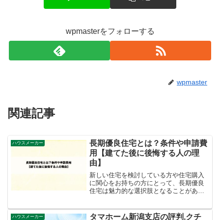
wpmasterをフォローする
wpmaster
関連記事
長期優良住宅とは？条件や申請費
ハウスメーカー
用【建てた後に後悔する人の理
由】
新しい住宅を検討している方や住宅購入
に関心をお持ちの方にとって、長期優良
住宅は魅力的な選択肢となることがあり
ます。今回の記事では、長期優良住宅に
ついての詳細な情報を提供し、その条
件、申請費用、住宅ローンとの関係、そ
タマホーム新潟支店の評判,クチ
ハウスメーカー