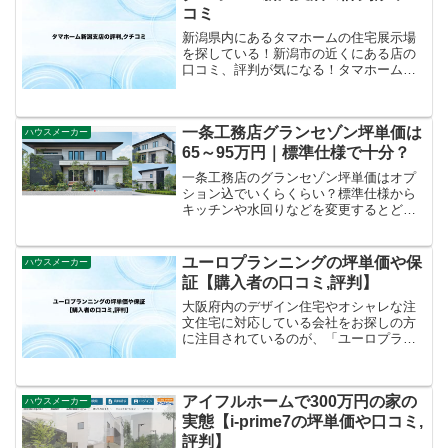
して住宅ローン減税の利点に...
コミ
新潟県内にあるタマホームの住宅展示場
を探している！新潟市の近くにある店の
口コミ、評判が気になる！タマホームに
相談する時のクオカードをもらえる方法
が知りたい。こんな悩みを解消します。
タマホーム関連記事。タマホーム見学で
一条工務店グランセゾン坪単価は
クオカードをもらう流れと...
ハウスメーカー
65～95万円｜標準仕様で十分？
一条工務店のグランセゾン坪単価はオプ
ション込でいくらくらい？標準仕様から
キッチンや水回りなどを変更するとどの
くらい上がるのか？2022にも参考にして
いただきたい目安と節約ポイント。
ユーロプランニングの坪単価や保
ハウスメーカー
証【購入者の口コミ,評判】
大阪府内のデザイン住宅やオシャレな注
文住宅に対応している会社をお探しの方
に注目されているのが、「ユーロプラン
ニング」。今回の記事では、茨木市にあ
るユーロプランニングの坪単価、工法、
保証、契約の流れ、アフターフォローな
アイフルホームで300万円の家の
どをわかりやすく解説しま...
ハウスメーカー
実態【i-prime7の坪単価や口コミ,
評判】