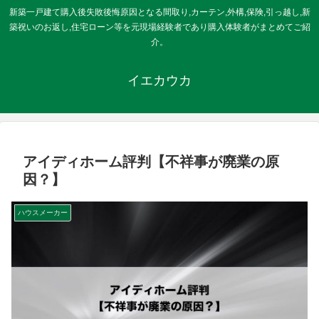
新築一戸建て購入後失敗後悔原因となる間取り,カーテン,外構,保険,引っ越し,新
築祝いのお返し,住宅ローン等を元現場経験者であり購入体験者がまとめてご紹
介。
イエカウカ
アイディホーム評判【不祥事が廃業の原
因？】
ハウスメーカー