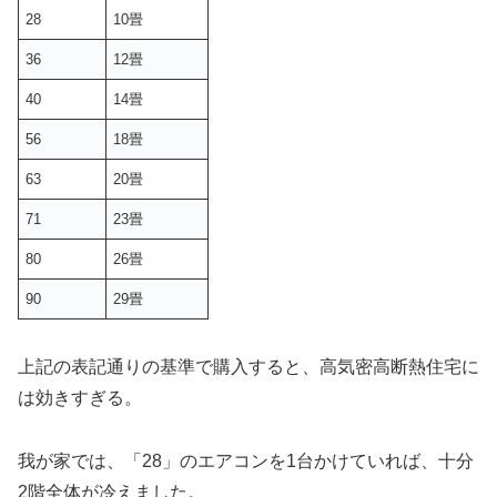
28
10畳
36
12畳
40
14畳
56
18畳
63
20畳
71
23畳
80
26畳
90
29畳
上記の表記通りの基準で購入すると、高気密高断熱住宅に
は効きすぎる。
我が家では、「28」のエアコンを1台かけていれば、十分
2階全体が冷えました。