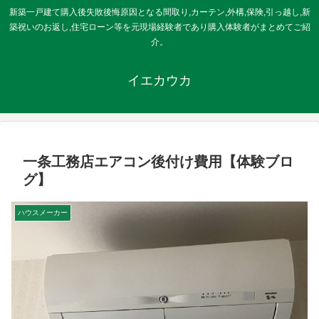
新築一戸建て購入後失敗後悔原因となる間取り,カーテン,外構,保険,引っ越し,新
築祝いのお返し,住宅ローン等を元現場経験者であり購入体験者がまとめてご紹
介。
イエカウカ
一条工務店エアコン後付け費用【体験ブロ
グ】
ハウスメーカー