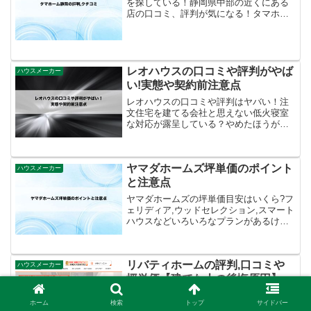
を探している！静岡県中部の近くにある
店の口コミ、評判が気になる！タマホー
ムに相談する時のクオカードをもらえる
方法が知りたい。こんな悩みを解消しま
す。タマホーム関連記事。タマホーム見
学でクオカードをもらう流...
レオハウスの口コミや評判がやば
ハウスメーカー
い!実態や契約前注意点
レオハウスの口コミや評判はヤバい！注
文住宅を建てる会社と思えない低火寝室
な対応が露呈している？やめたほうが良
いと思える理由やスーモカウンターなど
の紹介にも注意して欲しい裏話をご紹
介。
ヤマダホームズ坪単価のポイント
ハウスメーカー
と注意点
ヤマダホームズの坪単価目安はいくら?フ
ェリディア,ウッドセレクション,スマート
ハウスなどいろいろなプランがあるけど
総額は?見積もりの比較ポイントも含めて
ご紹介。
リバティホームの評判,口コミや
ハウスメーカー
坪単価【建てた人の後悔原因】
リバティホーム【東京】の口コミや評判
ホーム
検索
トップ
サイドバー
は悪くない！坪単価は70万円、80万円の