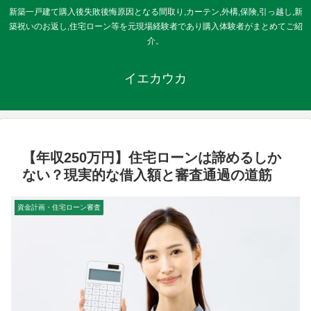
新築一戸建て購入後失敗後悔原因となる間取り,カーテン,外構,保険,引っ越し,新
築祝いのお返し,住宅ローン等を元現場経験者であり購入体験者がまとめてご紹
介。
イエカウカ
【年収250万円】住宅ローンは諦めるしか
ない？現実的な借入額と審査通過の道筋
資金計画・住宅ローン審査