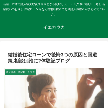
新築一戸建て購入後失敗後悔原因となる間取り,カーテン,外構,保険,引っ越し,新
築祝いのお返し,住宅ローン等を元現場経験者であり購入体験者がまとめてご紹
介。
イエカウカ
結婚後住宅ローンで後悔3つの原因と回避
策,相談は誰に?体験記ブログ
資金計画・住宅ローン審査