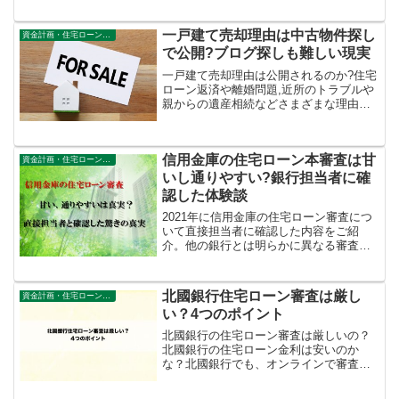
記。
一戸建て売却理由は中古物件探し
資金計画・住宅ローン審査
で公開?ブログ探しも難しい現実
一戸建て売却理由は公開されるのか?住宅
ローン返済や離婚問題,近所のトラブルや
親からの遺産相続などさまざまな理由が
ある中で、家を売る人のブログなどもチ
ェックするポイントをご紹介。
信用金庫の住宅ローン本審査は甘
資金計画・住宅ローン審査
いし通りやすい?銀行担当者に確
認した体験談
2021年に信用金庫の住宅ローン審査につ
いて直接担当者に確認した内容をご紹
介。他の銀行とは明らかに異なる審査条
件もありますし通りやすい人の特徴もわ
かりやすくご紹介しています。
北國銀行住宅ローン審査は厳し
資金計画・住宅ローン審査
い？4つのポイント
北國銀行の住宅ローン審査は厳しいの？
北國銀行の住宅ローン金利は安いのか
な？北國銀行でも、オンラインで審査の
申込が可能です。今回の記事では、北國
銀行の住宅ローン審査について、わかり