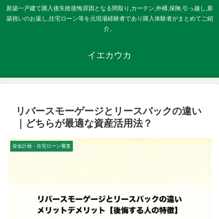
新築一戸建て購入後失敗後悔原因となる間取り,カーテン,外構,保険,引っ越し,新
築祝いのお返し,住宅ローン等を元現場経験者であり購入体験者がまとめてご紹
介。
イエカウカ
リバースモーゲージとリースバックの違い
｜どちらが最適な資産活用法？
資金計画・住宅ローン審査