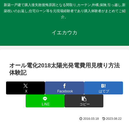
新築一戸建て購入後失敗後悔原因となる間取り,カーテン,外構,保険,引っ越し,新
築祝いのお返し,住宅ローン等を元現場経験者であり購入体験者がまとめてご紹
介。
イエカウカ
オール電化2018太陽光発電費用見積り方法
体験記
X
Facebook
はてブ
LINE
コピー
2016.03.18
2023.08.22